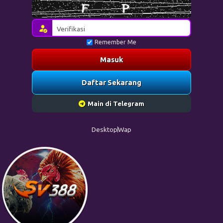
Remember Me
Masuk
Daftar Sekarang
Main di Telegram
Desktop
Wap