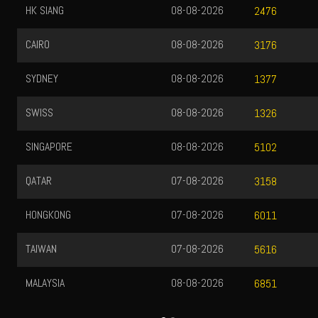
HK SIANG
08-08-2026
2476
CAIRO
08-08-2026
3176
SYDNEY
08-08-2026
1377
SWISS
08-08-2026
1326
SINGAPORE
08-08-2026
5102
QATAR
07-08-2026
3158
HONGKONG
07-08-2026
6011
TAIWAN
07-08-2026
5616
MALAYSIA
08-08-2026
6851