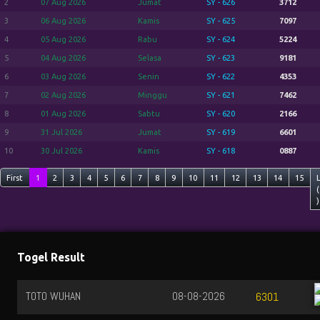
2
07 Aug 2026
Jumat
SY - 626
3712
3
06 Aug 2026
Kamis
SY - 625
7097
4
05 Aug 2026
Rabu
SY - 624
5224
5
04 Aug 2026
Selasa
SY - 623
9181
6
03 Aug 2026
Senin
SY - 622
4353
7
02 Aug 2026
Minggu
SY - 621
7462
8
01 Aug 2026
Sabtu
SY - 620
2166
9
31 Jul 2026
Jumat
SY - 619
6601
10
30 Jul 2026
Kamis
SY - 618
0887
First
1
2
3
4
5
6
7
8
9
10
11
12
13
14
15
(
)
Togel Result
TOTO WUHAN
08-08-2026
6301